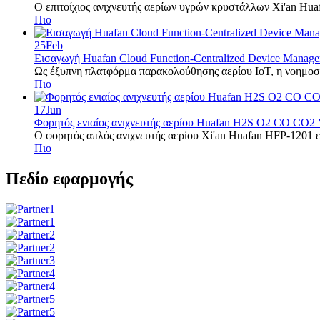
Ο επιτοίχιος ανιχνευτής αερίων υγρών κρυστάλλων Xi'an Huaf
Πιο
25
Feb
Εισαγωγή Huafan Cloud Function-Centralized Device Manag
Ως έξυπνη πλατφόρμα παρακολούθησης αερίου IoT, η νοημοσύν
Πιο
17
Jun
Φορητός ενιαίος ανιχνευτής αερίου Huafan H2S O2 CO CO
Ο φορητός απλός ανιχνευτής αερίου Xi'an Huafan HFP-1201 εί
Πιο
Πεδίο εφαρμογής