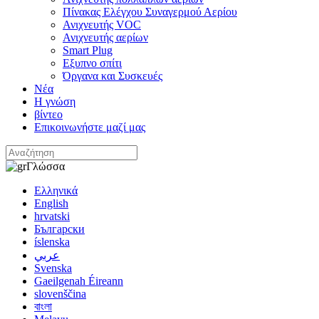
Πίνακας Ελέγχου Συναγερμού Αερίου
Ανιχνευτής VOC
Ανιχνευτής αερίων
Smart Plug
Εξυπνο σπίτι
Όργανα και Συσκευές
Νέα
Η γνώση
βίντεο
Επικοινωνήστε μαζί μας
Γλώσσα
Ελληνικά
English
hrvatski
Български
íslenska
عربي
Svenska
Gaeilgenah Éireann
slovenščina
বাংলা