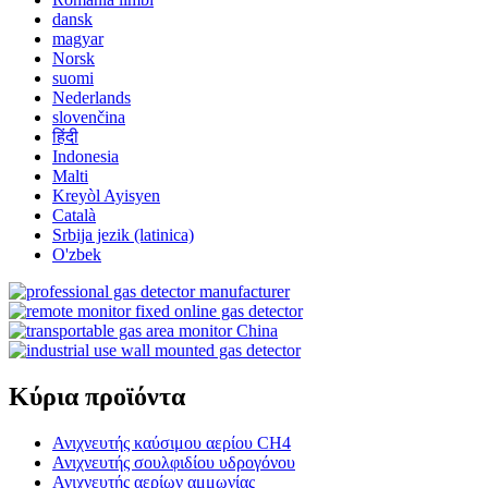
dansk
magyar
Norsk
suomi
Nederlands
slovenčina
हिंदी
Indonesia
Malti
Kreyòl Ayisyen
Català
Srbija jezik (latinica)
O'zbek
Κύρια προϊόντα
Ανιχνευτής καύσιμου αερίου CH4
Ανιχνευτής σουλφιδίου υδρογόνου
Ανιχνευτής αερίων αμμωνίας