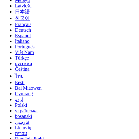
Melayu
Latviešu
日本語
한국어
Français
Deutsch
Español
Italiano
Português
Việt Nam
Türkçe
русский
Čeština
ไทย
Eesti
Bai Miaowen
Cymraeg
اردو
Polski
українська
bosanski
فارسی
Lietuvių
עברית
România limbi