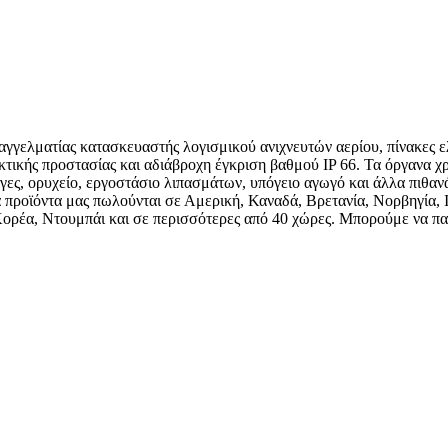
παγγελματίας κατασκευαστής λογισμικού ανιχνευτών αερίου, πίνακες
κτικής προστασίας και αδιάβροχη έγκριση βαθμού IP 66. Τα όργανα χ
ες, ορυχείο, εργοστάσιο λιπασμάτων, υπόγειο αγωγό και άλλα πιθαν
προϊόντα μας πωλούνται σε Αμερική, Καναδά, Βρετανία, Νορβηγία, Ισ
 Κορέα, Ντουμπάι και σε περισσότερες από 40 χώρες. Μπορούμε να πα