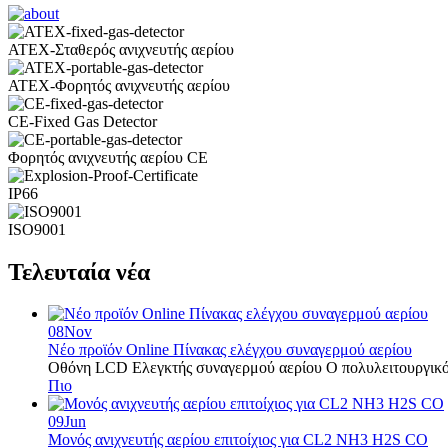
ATEX-Σταθερός ανιχνευτής αερίου
ATEX-Φορητός ανιχνευτής αερίου
CE-Fixed Gas Detector
Φορητός ανιχνευτής αερίου CE
IP66
ISO9001
Τελευταία νέα
08
Nov
Νέο προϊόν Online Πίνακας ελέγχου συναγερμού αερίου
Οθόνη LCD Ελεγκτής συναγερμού αερίου Ο πολυλειτουργικός
Πιο
09
Jun
Μονός ανιχνευτής αερίου επιτοίχιος για CL2 NH3 H2S CO