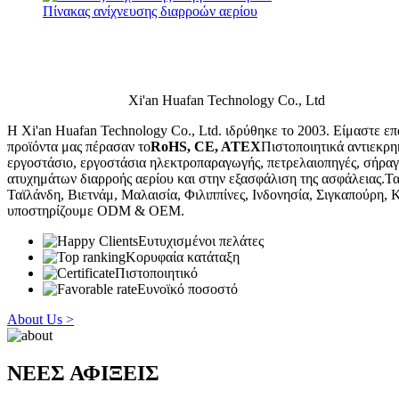
Πίνακας ανίχνευσης διαρροών αερίου
Xi'an Huafan Technology Co., Ltd
Η Xi'an Huafan Technology Co., Ltd. ιδρύθηκε το 2003. Είμαστε ε
προϊόντα μας πέρασαν το
RoHS, CE, ATEX
Πιστοποιητικά αντιεκρη
εργοστάσιο, εργοστάσια ηλεκτροπαραγωγής, πετρελαιοπηγές, σήραγγ
ατυχημάτων διαρροής αερίου και στην εξασφάλιση της ασφάλειας.Τα 
Ταϊλάνδη, Βιετνάμ, Μαλαισία, Φιλιππίνες, Ινδονησία, Σιγκαπούρη,
υποστηρίζουμε ODM & OEM.
Ευτυχισμένοι πελάτες
Κορυφαία κατάταξη
Πιστοποιητικό
Ευνοϊκό ποσοστό
About Us >
ΝΕΕΣ ΑΦΙΞΕΙΣ